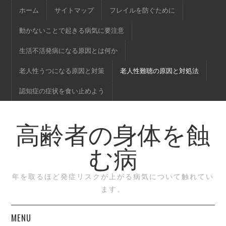
ホーム
サイトマップ
フレイルを防ぐために
動かないことで起きる病気に要注意
生活不活発病になる原因とは何か
老人性うつになる原因と対策
老人性難聴の原因と対処法
認知症の症状を食い止めよう
高齢者の身体を蝕
む病
年を取るほど発症リスクが上がる病気について触れてい
ます。
MENU