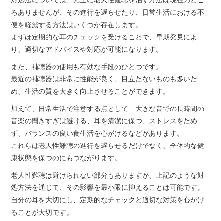
ろありませんが、その進行を遅らせたり、日常生活における不
老人性難聴の原因と対
便を軽減する方法はいくつか存在します。
まずは定期的な耳のチェックを受けることで、早期発見によ
処法
り、適切なアドバイスや対応が可能になります。
また、補聴器の使用も有効な手段のひとつです。
認知症の症状を食い止
最近の補聴器は非常に性能が良く、目立たないものも多いた
め、生活の質を大きく向上させることができます。
めよう
加えて、日常生活で注意する点として、大きな音での長時間の
音楽の聞きすぎは避ける、耳を清潔に保つ、ストレスをため
ず、バランスの良い食生活を心がけるなどがあります。
これらは老人性難聴の進行を遅らせるだけでなく、全体的な健
康状態を保つのにもつながります。
老人性難聴は避けられない部分もありますが、上記のような対
処方法を通じて、その影響を最小限に抑えることは可能です。
自分の耳を大切にし、定期的なチェックと適切な対策を心がけ
ることが大切です。