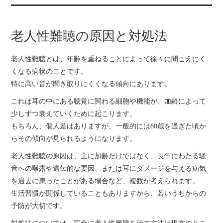
ホーム
老人性難聴の原因と対処法
サイトマップ
老人性難聴とは、年齢を重ねることによって徐々に聞こえにく
フレイルを防ぐために
くなる病状のことです。
特に高い音が聞き取りにくくなる傾向にあります。
動かないことで起きる
これは耳の中にある聴覚に関わる細胞や機能が、加齢によって
少しずつ衰えていくために起こります。
病気に要注意
もちろん、個人差はありますが、一般的には60歳を過ぎた頃か
らその傾向が見られるようになります。
生活不活発病になる原
老人性難聴の原因は、主に加齢だけではなく、長年にわたる騒
因とは何か
音への曝露や遺伝的な要因、または耳にダメージを与える病気
を過去に患ったことがある場合など、複数が考えられます。
老人性うつになる原因
生活習慣が関係していることもありますから、若いうちからの
予防が大切です。
と対策
対処法については、完全に老人性難聴を治す方法は現在のとこ