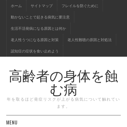
ホーム
サイトマップ
フレイルを防ぐために
動かないことで起きる病気に要注意
生活不活発病になる原因とは何か
老人性うつになる原因と対策
老人性難聴の原因と対処法
認知症の症状を食い止めよう
高齢者の身体を蝕
む病
年を取るほど発症リスクが上がる病気について触れてい
ます。
MENU