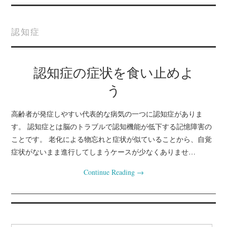
ホーム
認知症
サイトマップ
認知症の症状を食い止めよ
フレイルを防ぐために
う
動かないことで起きる
高齢者が発症しやすい代表的な病気の一つに認知症がありま
病気に要注意
す。 認知症とは脳のトラブルで認知機能が低下する記憶障害の
ことです。 老化による物忘れと症状が似ていることから、自覚
生活不活発病になる原
症状がないまま進行してしまうケースが少なくありませ…
因とは何か
Continue Reading
→
老人性うつになる原因
と対策