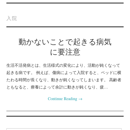
ホーム
入院
サイトマップ
動かないことで起きる病気
フレイルを防ぐために
に要注意
動かないことで起きる
生活不活発病とは、生活様式の変化により、活動が鈍くなって
病気に要注意
起きる病です。 例えば、傷病によって入院すると、ベッドに横
たわる時間が長くなり、動きが鈍くなってしまいます。 高齢者
生活不活発病になる原
ともなると、療養によって余計に動きが鈍くなり、疲…
因とは何か
Continue Reading
→
老人性うつになる原因
と対策