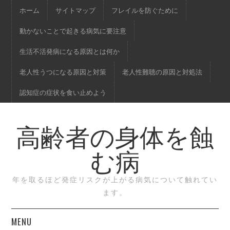
ホーム
サイトマップ
フレイルを防ぐために
動かないことで起きる病気に要注意
生活不活発病になる原因とは何か
老人性うつになる原因と対策
老人性難聴の原因と対処法
認知症の症状を食い止めよう
高齢者の身体を蝕
む病
年を取るほど発症リスクが上がる病気について触れてい
ます。
MENU