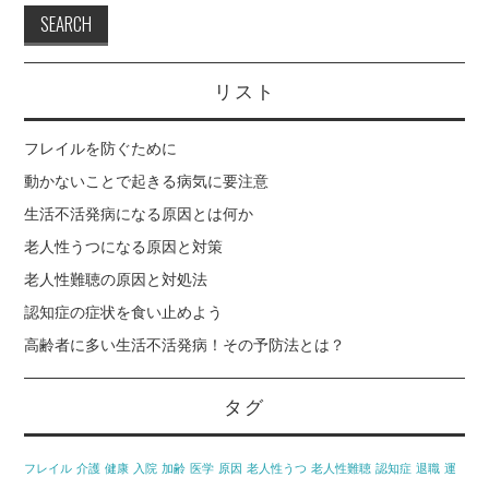
老人性難聴の原因と対
リスト
処法
フレイルを防ぐために
認知症の症状を食い止
動かないことで起きる病気に要注意
めよう
生活不活発病になる原因とは何か
老人性うつになる原因と対策
老人性難聴の原因と対処法
認知症の症状を食い止めよう
高齢者に多い生活不活発病！その予防法とは？
タグ
フレイル
介護
健康
入院
加齢
医学
原因
老人性うつ
老人性難聴
認知症
退職
運