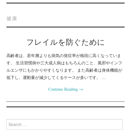
ホーム
健康
サイトマップ
フレイルを防ぐために
フレイルを防ぐために
動かないことで起きる
高齢者は、若年層よりも病気の発症率が格段に高くなっていま
す。 生活習慣病や三大成人病はもちろんのこと、風邪やインフ
病気に要注意
ルエンザにもかかりやすくなります。 また高齢者は身体機能が
低下し、運動量が減少してくるケースが多いです。 …
生活不活発病になる原
Continue Reading
→
因とは何か
老人性うつになる原因
Search
for:
と対策