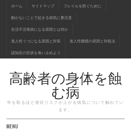
ホーム
サイトマップ
フレイルを防ぐために
動かないことで起きる病気に要注意
生活不活発病になる原因とは何か
老人性うつになる原因と対策
老人性難聴の原因と対処法
認知症の症状を食い止めよう
高齢者の身体を蝕
む病
年を取るほど発症リスクが上がる病気について触れてい
ます。
MENU